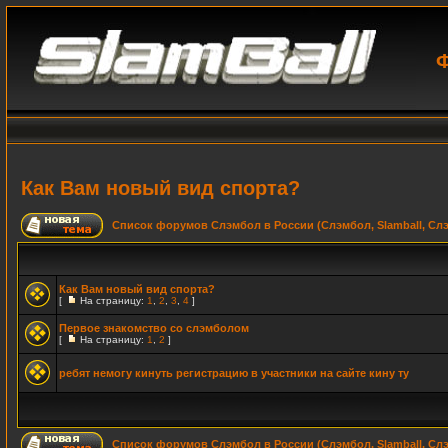
Ф
Как Вам новый вид спорта?
Список форумов Слэмбол в России (Слэмбол, Slamball, Сл
Как Вам новый вид спорта?
[
На страницу:
1
,
2
,
3
,
4
]
Первое знакомство со слэмболом
[
На страницу:
1
,
2
]
ребят немогу кинуть регистрацию в участники на сайте кину ту
Список форумов Слэмбол в России (Слэмбол, Slamball, Сл