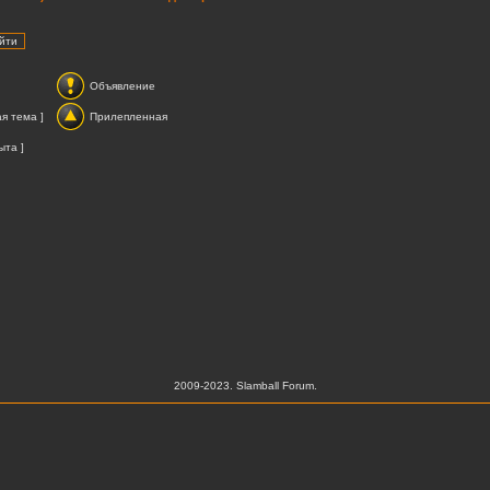
Объявление
я тема ]
Прилепленная
ыта ]
2009-2023. Slamball Forum.