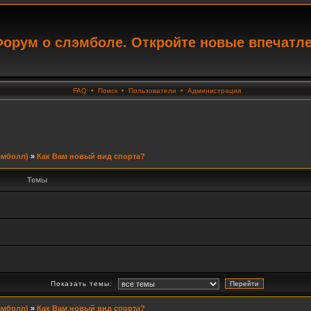
орум о слэмболе. Откройте новые впечатл
FAQ
•
Поиск
•
Пользователи
•
Администрация
эмболл)
»
Как Вам новый вид спорта?
Темы
Показать темы:
эмболл)
»
Как Вам новый вид спорта?