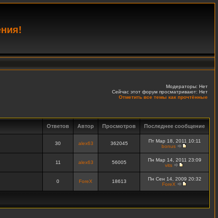
ения!
Модераторы: Нет
Сейчас этот форум просматривают: Нет
Отметить все темы как прочтённые
Ответов
Автор
Просмотров
Последнее сообщение
Пт Мар 18, 2011 10:11
30
alex63
362045
bonus
Пн Мар 14, 2011 23:09
11
alex63
56005
vits
Пн Сен 14, 2009 20:32
0
ForeX
18613
ForeX