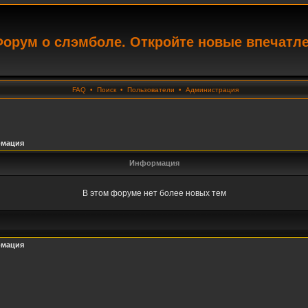
орум о слэмболе. Откройте новые впечатл
FAQ
•
Поиск
•
Пользователи
•
Администрация
мация
Информация
В этом форуме нет более новых тем
мация