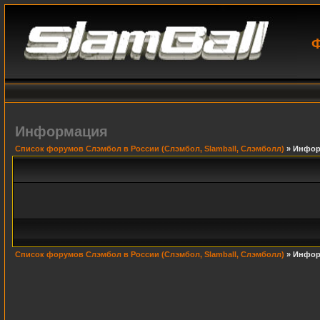
Ф
Информация
Список форумов Слэмбол в России (Слэмбол, Slamball, Слэмболл)
» Инфор
Список форумов Слэмбол в России (Слэмбол, Slamball, Слэмболл)
» Инфор