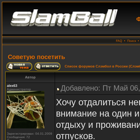
Ф
FAQ
•
Поиск
Советую посетить
Список форумов Слэмбол в России (Слэмб
Автор
alex63
Добавлено: Пт Май 06,
Администратор
Хочу отдалиться не
внимание на один 
отдыху и проживани
отпусков.
Зарегистрирован: 04.01.2009
Сообщения: 72