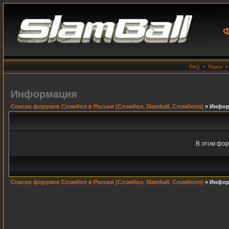
Ф
FAQ
•
Поиск
Информация
Список форумов Слэмбол в России (Слэмбол, Slamball, Слэмболл)
» Инфор
В этом фор
Список форумов Слэмбол в России (Слэмбол, Slamball, Слэмболл)
» Инфор